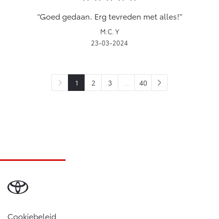
Goed gedaan. Erg tevreden met alles!
M.C. Y
23-03-2024
1
2
3
...
40
Cookiebeleid