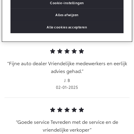
Multimedia
Cookie-instellingen
Van Aankoop tot Afleverig. Top. Van Aankoop tot
Connected check
Aflevering TOP. Zeer tevreden.
Alles afwijzen
Navigatie updates
bZ4X
bZ4X Touring
P.A. K
BATTERIJ-ELEKTRISCH
BATTERIJ-ELEKTRISCH
Alle cookies accepteren
09-01-2025
Fijne auto dealer Vriendelijke medewerkers en eerlijk
Vanaf € 39.995,-
Vanaf € 48.995,-
advies gehad.
J. B
02-01-2025
Mirai
Proace City (excl. BTW)
WATERSTOF-ELEKTRISCH
OOK ALS BATTERIJ-
ELEKTRISCH
Goede service Tevreden met de service en de
vriendelijke verkoper