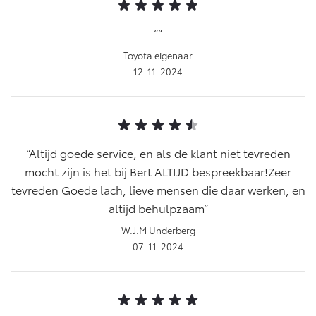
Vanaf € 46.301,-
Vanaf € 56.570,-
Toyota eigenaar
Land Cruiser (excl. BTW)
12-11-2024
Altijd goede service, en als de klant niet tevreden
mocht zijn is het bij Bert ALTIJD bespreekbaar!Zeer
Vanaf € 89.986,-
tevreden Goede lach, lieve mensen die daar werken, en
altijd behulpzaam
W.J.M Underberg
07-11-2024