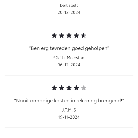
Vanaf € 76.695,-
Vanaf € 27.945,-
bert spelt
20-12-2024
Proace (excl. BTW)
Proace Verso
OOK ALS BATTERIJ-
BATTERIJ-ELEKTRISCH
ELEKTRISCH
Ben erg tevreden goed geholpen
P.G.Th. Meerstadt
06-12-2024
Vanaf € 37.500,-
Vanaf € 55.950,-
Proace Max (excl. BTW)
Hilux (excl. BTW)
OOK ALS BATTERIJ-
OOK ALS BATTERIJ-
Nooit onnodige kosten in rekening brengend!
ELEKTRISCH
ELEKTRISCH
J.T.M. S
19-11-2024