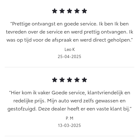
Yaris Cross
Urban Cruiser
Werkplaatsafspraak
Zakelijk
HYBRIDE
BATTERIJ-ELEKTRISCH
Private Lease
Prettige ontvangst en goede service. Ik ben Ik ben
Onderhoud op Maat
tevreden over de service en werd prettig ontvangen. Ik
APK
Wat is Private Lease?
Zakelijk
was op tijd voor de afspraak en werd direct geholpen.
Werkplaatsafspraak maken
Airco check
Bereken je maandbedrag
Leo K
Vakantiecheck
Private Lease voor ZZP
Toyota voor de zaak
25-04-2025
Contact en Route
Hybride Zekerheid Controle
Vanaf € 31.895,-
Vanaf € 32.995,-
Leaserijder
Toyota handleidingen
ZZP
Financieren
Schade melden
Toyota Service Informatie (SIL)
Wagenparkbeheer
Corolla Hatchback
Corolla Touring Sports
HYBRIDE
HYBRIDE
Toyota Betaalplan
Hier kom ik vaker Goede service, klantvriendelijk en
Plan een proefrit
Schade & Garantie
redelijke prijs. Mijn auto werd zelfs gewassen en
Leasen
gestofzuigd. Deze dealer heeft er een vaste klant bij.
Vraag een brochure aan
Oplaadservice
Toyota Pechhulp
P. M
Financial Lease
Schade & Glasherstel
13-03-2025
Thuislaadpakketten
Operational Lease
Bekijk de verwachte modellen
10 jaar Toyota garantie
Vanaf € 33.495,-
Vanaf € 35.495,-
Laadpas