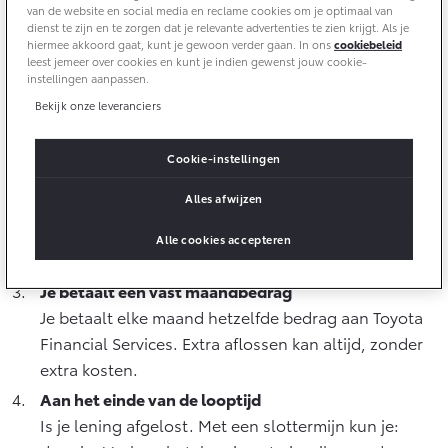
Multimedia
van de website en social media en reclame cookies om je optimaal van
Connected check
dienst te zijn en te zorgen dat je relevante advertenties te zien krijgt. Als je
hiermee akkoord gaat, kunt je gewoon verder gaan. In ons
cookiebeleid
Navigatie updates
Hoe werkt het Toyota Betaalplan?
bZ4X
bZ4X Touring
leest jemeer over cookies en kunt je indien gewenst jouw cookie-
BATTERIJ-ELEKTRISCH
BATTERIJ-ELEKTRISCH
instellingen aanpassen.
Je kiest het leenbedrag
Bekijk onze leveranciers
Je bepaalt zelf welk deel van de auto je financiert. Je
kunt ook een aanbetaling doen of je inruilwaarde
Cookie-instellingen
gebruiken.
Alles afwijzen
Je kiest de looptijd (met eventueel een slottermijn)
Vanaf € 39.995,-
Vanaf € 48.995,-
Met een slottermijn blijft je maandbedrag lager. Alle
Alle cookies accepteren
afspraken staan vooraf vast.
Je betaalt een vast maandbedrag
Mirai
Proace City (excl. BTW)
WATERSTOF-ELEKTRISCH
OOK ALS BATTERIJ-
Je betaalt elke maand hetzelfde bedrag aan Toyota
ELEKTRISCH
Financial Services. Extra aflossen kan altijd, zonder
extra kosten.
Aan het einde van de looptijd
Is je lening afgelost. Met een slottermijn kun je: