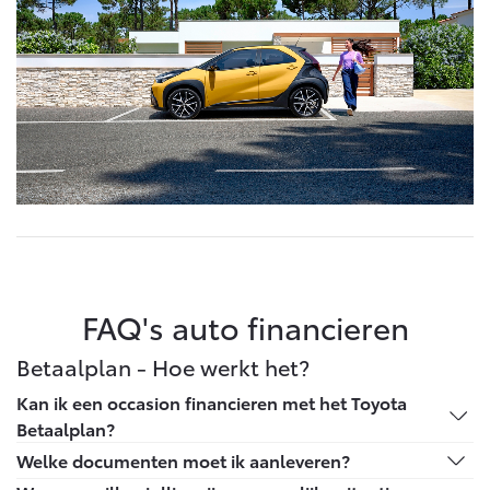
FAQ's auto financieren
Betaalplan - Hoe werkt het?
Kan ik een occasion financieren met het Toyota
Betaalplan?
Jazeker, je kunt Toyota occasions van maximaal 13 jaar
Welke documenten moet ik aanleveren?
oud financieren via het Toyota Betaalplan. In dit geval