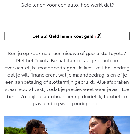
Geld lenen voor een auto, hoe werkt dat?
Yaris Cross
Urban Cruiser
Werkplaatsafspraak
Zakelijk
HYBRIDE
BATTERIJ-ELEKTRISCH
Private Lease
Onderhoud op Maat
APK
Wat is Private Lease?
Zakelijk
Werkplaatsafspraak maken
Airco check
Bereken je maandbedrag
Vakantiecheck
Private Lease voor ZZP
Ben je op zoek naar een nieuwe of gebruikte Toyota?
Toyota voor de zaak
Contact en Route
Hybride Zekerheid Controle
Vanaf € 31.895,-
Vanaf € 32.995,-
Met het Toyota Betaalplan betaal je je auto in
Leaserijder
Toyota handleidingen
overzichtelijke maandbedragen. Je kiest zelf het bedrag
ZZP
Financieren
Schade melden
Toyota Service Informatie (SIL)
dat je wilt financieren, wat je maandbedrag is en of je
Wagenparkbeheer
Corolla Hatchback
Corolla Touring Sports
een aanbetaling of slottermijn gebruikt. Alle afspraken
HYBRIDE
HYBRIDE
Toyota Betaalplan
staan vooraf vast, zodat je precies weet waar je aan toe
Plan een proefrit
Schade & Garantie
bent. Zo blijft je autofinanciering duidelijk, flexibel en
Leasen
passend bij wat jij nodig hebt.
Vraag een brochure aan
Oplaadservice
Toyota Pechhulp
Financial Lease
Schade & Glasherstel
Thuislaadpakketten
Operational Lease
Bekijk de verwachte modellen
10 jaar Toyota garantie
Vanaf € 33.495,-
Vanaf € 35.495,-
Laadpas