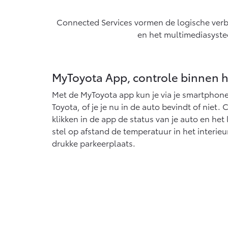
Vanaf € 76.695,-
Connected Services vormen de logische verb
Proace Max (excl.
en het multimediasystee
BTW)
OOK ALS BATTERIJ-
ELEKTRISCH
MyToyota App, controle binnen 
Met de MyToyota app kun je via je smartphon
Toyota, of je je nu in de auto bevindt of niet.
Vanaf € 46.301,-
klikken in de app de status van je auto en het 
stel op afstand de temperatuur in het interieur
drukke parkeerplaats.