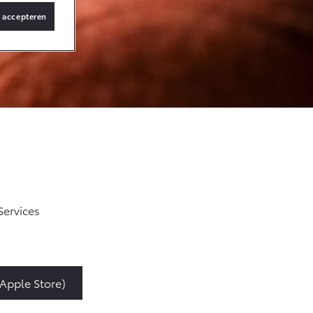
s accepteren
Vanaf € 36.495,-
bZ4X Touring
BATTERIJ-
ELEKTRISCH
Vanaf € 48.995,-
Services
Proace Verso
BATTERIJ-
ELEKTRISCH
Apple Store)