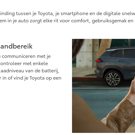
Vanaf € 27.945,-
Vanaf € 37.500,-
inding tussen je Toyota, je smartphone en de digitale snel
Hilux (excl. BTW)
Land Cruiser (excl.
m in je auto zorgt elke rit voor comfort, gebruiksgemak e
OOK ALS BATTERIJ-
BTW)
ELEKTRISCH
handbereik
e communiceren met je
 Controleer met enkele
Vanaf € 56.570,-
Vanaf € 89.986,-
laadniveau van de batterij,
 in of vind je Toyota op een