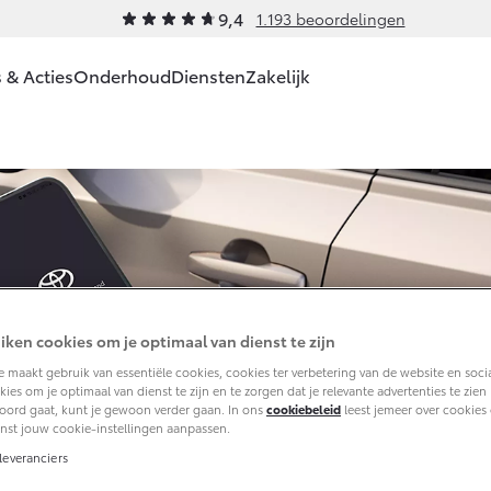
9,4
1.193 beoordelingen
 & Acties
Onderhoud
Diensten
Zakelijk
Werkplaatsafspraak
Service & Onderhoud
Private Lease
Zakelijk
Schade & Garantie
Financiere
Lea
maken
Yaris
Yaris Cross
HYBRIDE
HYBRIDE
Werkplaatsafspraak
Wat is Private
Toyota voor de
Toyota Pechhulp
Toyota Bet
Fina
Contact
Lease?
zaak
en
Onderhoud op Maat
Schade & Glasherst
Oper
Route
Bereken je
Leaserijder
Lea
APK
10 jaar Toyota garan
maandbedrag
ZZP
Airco check
10 jaar batterijgaran
Private Lease voor
Vanaf € 27.195,-
Vanaf € 31.895,-
Wagenparkbeheer
iken cookies om je optimaal van dienst te zijn
ZZP
Vakantiecheck
Toyota
fabrieksgarantie
 maakt gebruik van essentiële cookies, cookies ter verbetering van de website en soci
Corolla Touring
Corolla Cross
Hybride Zekerheid
ies om je optimaal van dienst te zijn en te zorgen dat je relevante advertenties te zien kr
HYBRIDE
Sports
Controle
oord gaat, kunt je gewoon verder gaan. In ons
cookiebeleid
leest jemeer over cookies 
Verzekeren
HYBRIDE
nst jouw cookie-instellingen aanpassen.
Toyota handleidingen
leveranciers
Toyota
Toyota Service