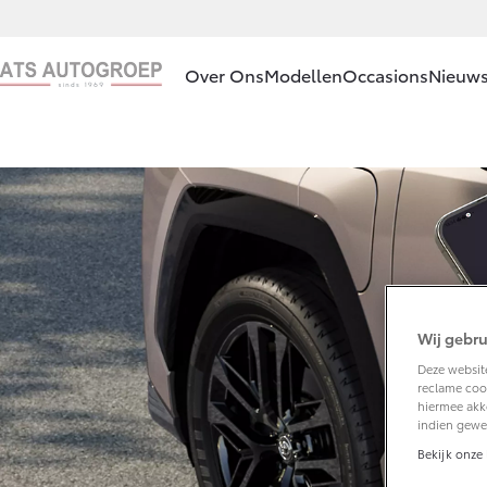
Over Ons
Modellen
Occasions
Nieuws
Ons bedrijf
Aygo X
HYBRIDE
Ons bedrijf
Contact en
Route
Vacatures
Vanaf € 23.750,-
Klantbeoordelingen
Wij gebru
Deze website
Corolla Hatchback
reclame cook
HYBRIDE
hiermee akk
indien gewe
Bekijk onze 