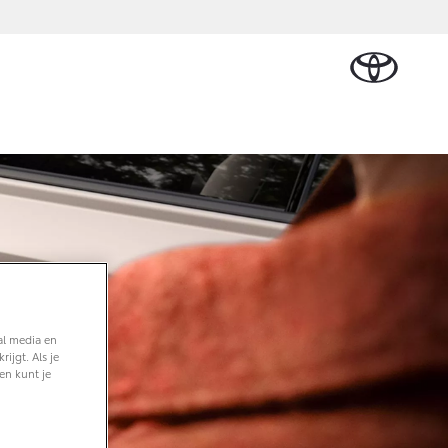
Plan een proefrit
Schade melden
Contact en
Plan een
n
sen
Onderdelen &
Oplaadservice
Bedrijfswagens
Route
proefrit
Urban Cruiser
Accessoires
BATTERIJ-
ELEKTRISCH
Vraag een brochure aan
Werkplaatsafspraak
aalplan
ncial Lease
Thuislaadpakketten
Bedrijfswagens
Vraag een
maken
Onderdelen
op maat
brochure
el
ational
Laadpas
aan
se
Accessoires
Financieren of
Bekijk de verwachte
tie
Energie en slim
Contact en
modellen
leasen
Route
Banden
laden
Contact
tie
Verzekeren
Vanaf € 32.995,-
en Route
al media en
Toyota C-HR
ijgt. Als je
OOK ALS PLUG-IN
en kunt je
HYBRIDE