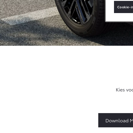
Cookie-i
Vanaf € 33.495,-
Toyota C-HR+
BATTERIJ-
ELEKTRISCH
Vanaf € 37.995,-
Kies vo
Mirai
WATERSTOF-
ELEKTRISCH
Download My