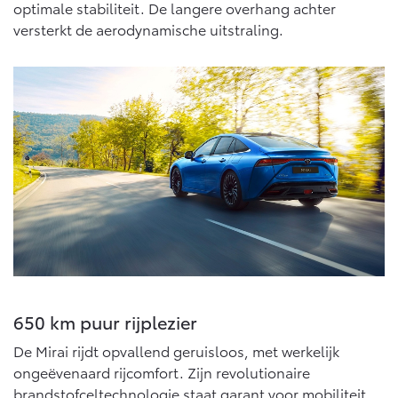
Multimedia
optimale stabiliteit. De langere overhang achter
Connected check
versterkt de aerodynamische uitstraling.
Navigatie updates
bZ4X
bZ4X Touring
BATTERIJ-ELEKTRISCH
BATTERIJ-ELEKTRISCH
Vanaf € 39.995,-
Vanaf € 48.995,-
Mirai
Proace City (excl. BTW)
WATERSTOF-ELEKTRISCH
OOK ALS BATTERIJ-
ELEKTRISCH
650 km puur rijplezier
De Mirai rijdt opvallend geruisloos, met werkelijk
ongeëvenaard rijcomfort. Zijn revolutionaire
brandstofceltechnologie staat garant voor mobiliteit