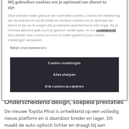
10 jaar batterijgarantie
Wij gebruiken cookies om je optimaal van dienst te
aandrijving, en laat alleen water achter.
Energie en slim laden
zijn
Bedrijfswagens
Toyota fabrieksgarantie
Corolla Cross
Toyota C-HR
Deze website maakt gebruik van essentiële cookies, cookies ter verbetering
HYBRIDE
OOK ALS PLUG-IN
van de website en social media en reclame cookies om je optimaal van
HYBRIDE
Bedrijfswagens op maat
dienst te zijn en te zorgen dat je relevante advertenties te zien krijgt. Als je
Verzekeren
Onderdelen & Accessoires
hiermee akkoord gaat, kunt je gewoon verder gaan. In ons
cookiebeleid
Financieren of leasen
leest jemeer over cookies en kunt je indien gewenst jouw cookie-
instellingen aanpassen.
Toyota Autoverzekering
Verzekeren
Onderdelen
Bekijk onze leveranciers
Toyota Hybride Autoverzekering
Accessoires
Vanaf € 39.995,-
Vanaf € 36.495,-
Banden
Cookie-instellingen
Alles afwijzen
Connected
Toyota C-HR+
RAV4
BATTERIJ-ELEKTRISCH
PLUG-IN HYBRIDE
Alle cookies accepteren
Connected Services
Onderscheidend design, soepele prestaties
MyToyota login
De nieuwe Toyota Mirai is ontwikkeld op een volledig
MyToyota App
nieuw platform en is daardoor breder en lager. Dit
Abonnementen
maakt de auto optisch lichter en draagt bij aan
Vanaf € 37.995,-
Vanaf € 49.995,-