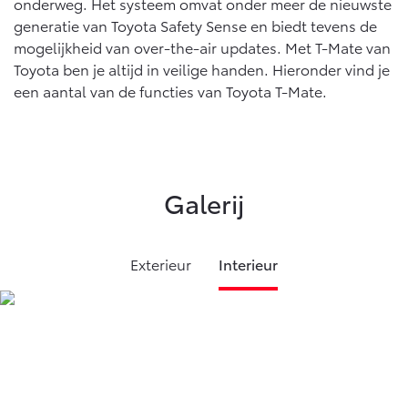
onderweg. Het systeem omvat onder meer de nieuwste
Vanaf € 46.301,-
Vanaf € 56.570,-
generatie van Toyota Safety Sense en biedt tevens de
mogelijkheid van over-the-air updates. Met T-Mate van
Toyota ben je altijd in veilige handen. Hieronder vind je
Land Cruiser (excl. BTW)
een aantal van de functies van Toyota T-Mate.
Galerij
Vanaf € 89.986,-
Exterieur
Interieur