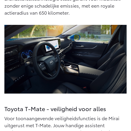
Vanaf € 76.695,-
Vanaf € 27.945,-
zonder enige schadelijke emissies, met een royale
actieradius van 650 kilometer.
Proace (excl. BTW)
Proace Verso
OOK ALS BATTERIJ-
BATTERIJ-ELEKTRISCH
ELEKTRISCH
Vanaf € 37.500,-
Vanaf € 55.950,-
Proace Max (excl. BTW)
Hilux (excl. BTW)
OOK ALS BATTERIJ-
OOK ALS BATTERIJ-
ELEKTRISCH
ELEKTRISCH
Toyota T-Mate - veiligheid voor alles
Voor toonaangevende veiligheidsfuncties is de Mirai
uitgerust met T-Mate. Jouw handige assistent