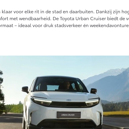
Vanaf € 27.945,-
Vanaf € 37.500,-
laar voor elke rit in de stad en daarbuiten. Dankzij zijn hog
Hilux (excl. BTW)
Land Cruiser (excl.
fort met wendbaarheid. De Toyota Urban Cruiser biedt de v
OOK ALS BATTERIJ-
BTW)
ormaat – ideaal voor druk stadsverkeer én weekendavonture
ELEKTRISCH
Vanaf € 56.570,-
Vanaf € 89.986,-