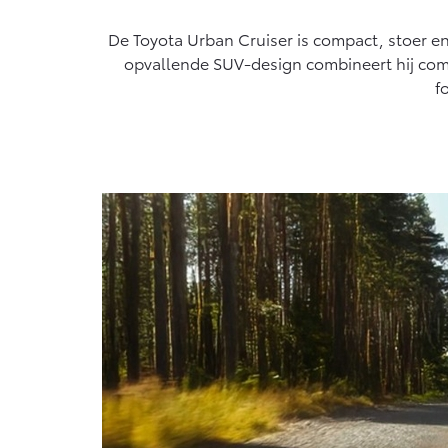
algemeen geldende wetgeving.
Vanaf € 76.695,-
De Toyota Urban Cruiser is compact, stoer en k
Proace Max (excl.
opvallende SUV-design combineert hij com
BTW)
f
OOK ALS BATTERIJ-
ELEKTRISCH
Vanaf € 46.301,-