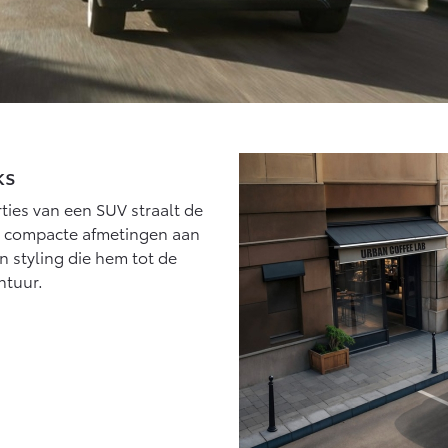
ks
rties van een SUV straalt de
elt compacte afmetingen aan
en styling die hem tot de
ntuur.