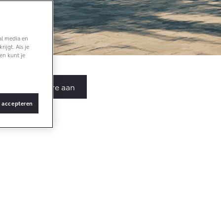
Vanaf € 36.495,-
al media en
ijgt. Als je
bZ4X Touring
en kunt je
BATTERIJ-
ELEKTRISCH
Vraag brochure aan
s accepteren
Vanaf € 48.995,-
Proace Verso
BATTERIJ-
ELEKTRISCH
pecifieke
form