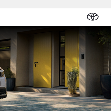
Plan een proefrit
Schade melden
Contact en
Plan een
n
sen
Onderdelen &
Oplaadservice
Bedrijfswagens
Route
proefrit
Urban Cruiser
Accessoires
BATTERIJ-
ELEKTRISCH
Vraag een brochure aan
Werkplaatsafspraak
aalplan
ncial Lease
Thuislaadpakketten
Bedrijfswagens
Vraag een
maken
Onderdelen
op maat
brochure
el
ational
Laadpas
aan
se
Accessoires
Financieren of
Bekijk de verwachte
tie
Energie en slim
Contact en
modellen
leasen
Route
Banden
laden
Contact
tie
Verzekeren
Vanaf € 32.995,-
en Route
Toyota C-HR
OOK ALS PLUG-IN
HYBRIDE