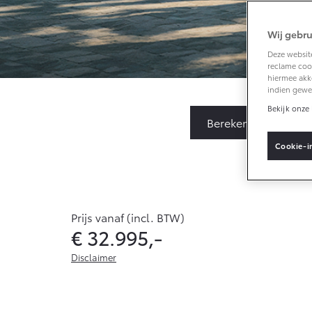
Wij gebru
Vanaf € 33.495,-
Deze website
reclame cook
Toyota C-HR+
hiermee akk
BATTERIJ-
indien gewe
ELEKTRISCH
Bekijk onze 
Bereken Private Leas
Cookie-i
Vanaf € 37.995,-
Mirai
Prijs vanaf (incl. BTW)
WATERSTOF-
€ 32.995,-
ELEKTRISCH
Disclaimer
De genoemde waarden zijn de hoogste of laagste voor de 
combinatie of uitvoering. Het brandstofverbruik en de 