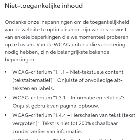
Multimedia
Niet-toegankelijke inhoud
Connected check
Navigatie updates
bZ4X
bZ4X Touring
Ondanks onze inspanningen om de toegankelijkheid
BATTERIJ-ELEKTRISCH
BATTERIJ-ELEKTRISCH
van de website te optimaliseren, zijn we ons bewust
van enkele beperkingen die we momenteel proberen
op te lossen. Van de WCAG-criteria die verbetering
nodig hebben, zijn de belangrijkste bekende
beperkingen:
Vanaf € 39.995,-
Vanaf € 48.995,-
WCAG-criterium “1.1.1 – Niet-tekstuele content
(tekstalternatief)”: Onjuiste of onvolledige alt-
teksten en labels.
Mirai
Proace City (excl. BTW)
WCAG-criterium “1.3.1 – Informatie en relaties”:
WATERSTOF-ELEKTRISCH
OOK ALS BATTERIJ-
ELEKTRISCH
Onjuist gebruik van pagina-opbouw.
WCAG-criterium “1.4.4 – Herschalen van tekst (tekst
vergroten)”: Tekst is niet tot 200% schaalbaar
zonder verlies van informatie.