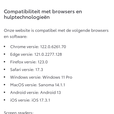
Vanaf € 46.301,-
Vanaf € 56.570,-
Compatibiliteit met browsers en
hulptechnologieën
Land Cruiser (excl. BTW)
Onze website is compatibel met de volgende browsers
en software:
Chrome versie: 122.0.6261.70
Edge versie: 121.0.2277.128
Firefox versie: 123.0
Vanaf € 89.986,-
Safari versie: 17.3
Windows versie: Windows 11 Pro
MacOS versie: Sanoma 14.1.1
Android versie: Android 13
iOS versie: iOS 17.3.1
Screen readers: