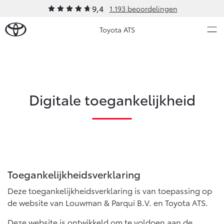
9,4
1.193 beoordelingen
Toyota ATS
Over Ons
Modellen
Digitale toegankelijkheid
Ons bedrijf
Occasions
Ons bedrijf
Aygo X
Yaris
Contact en Route
HYBRIDE
HYBRIDE
Vacatures
Nieuws & Acties
Klantbeoordelingen
Toegankelijkheidsverklaring
Onderhoud
Deze toegankelijkheidsverklaring is van toepassing op
de website van Louwman & Parqui B.V. en Toyota ATS.
Vanaf € 23.750,-
Vanaf € 27.195,-
Diensten
Deze website is ontwikkeld om te voldoen aan de
Service & Onderhoud