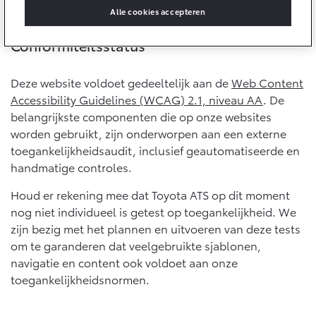
10 jaar batterijgarantie
Alle cookies accepteren
Energie en slim laden
Bedrijfswagens
Toyota fabrieksgarantie
Corolla Cross
Toyota C-HR
Conformiteitsstatus
HYBRIDE
OOK ALS PLUG-IN
HYBRIDE
Bedrijfswagens op maat
Verzekeren
Onderdelen & Accessoires
Financieren of leasen
Deze website voldoet gedeeltelijk aan de
Web Content
Accessibility Guidelines (WCAG) 2.1, niveau AA
. De
Toyota Autoverzekering
Verzekeren
Onderdelen
belangrijkste componenten die op onze websites
Toyota Hybride Autoverzekering
Accessoires
worden gebruikt, zijn onderworpen aan een externe
Vanaf € 39.995,-
Vanaf € 36.495,-
toegankelijkheidsaudit, inclusief geautomatiseerde en
Banden
handmatige controles.
Houd er rekening mee dat Toyota ATS op dit moment
Connected
Toyota C-HR+
RAV4
nog niet individueel is getest op toegankelijkheid. We
BATTERIJ-ELEKTRISCH
PLUG-IN HYBRIDE
zijn bezig met het plannen en uitvoeren van deze tests
Connected Services
om te garanderen dat veelgebruikte sjablonen,
MyToyota login
navigatie en content ook voldoet aan onze
MyToyota App
toegankelijkheidsnormen.
Abonnementen
Vanaf € 37.995,-
Vanaf € 49.995,-