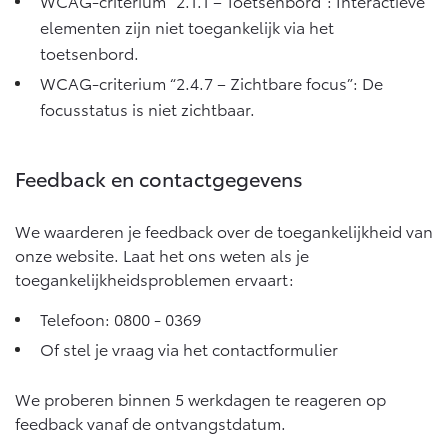
WCAG-criterium “2.1.1 – Toetsenbord”: Interactieve
Vanaf € 76.695,-
Vanaf € 27.945,-
elementen zijn niet toegankelijk via het
toetsenbord.
Proace (excl. BTW)
Proace Verso
WCAG-criterium “2.4.7 – Zichtbare focus”: De
OOK ALS BATTERIJ-
BATTERIJ-ELEKTRISCH
focusstatus is niet zichtbaar.
ELEKTRISCH
Feedback en contactgegevens
We waarderen je feedback over de toegankelijkheid van
Vanaf € 37.500,-
Vanaf € 55.950,-
onze website. Laat het ons weten als je
toegankelijkheidsproblemen ervaart:
Proace Max (excl. BTW)
Hilux (excl. BTW)
Telefoon:
0800 - 0369
OOK ALS BATTERIJ-
OOK ALS BATTERIJ-
ELEKTRISCH
ELEKTRISCH
Of stel je vraag via het
contactformulier
We proberen binnen 5 werkdagen te reageren op
feedback vanaf de ontvangstdatum.