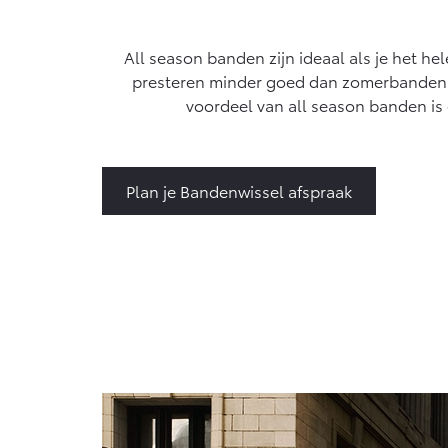
Vanaf € 76.695,-
Proace Max (excl.
All season banden zijn ideaal als je het h
BTW)
presteren minder goed dan zomerbanden 
OOK ALS BATTERIJ-
voordeel van all season banden is 
ELEKTRISCH
Plan je Bandenwissel afspraak
Vanaf € 46.301,-