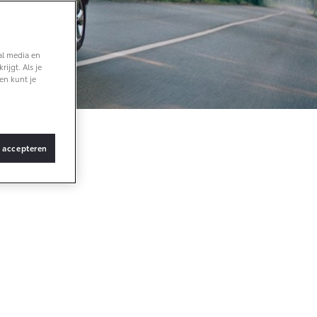
Vanaf € 36.495,-
al media en
ijgt. Als je
bZ4X Touring
en kunt je
BATTERIJ-
ELEKTRISCH
s accepteren
Vanaf € 48.995,-
Proace Verso
BATTERIJ-
ELEKTRISCH