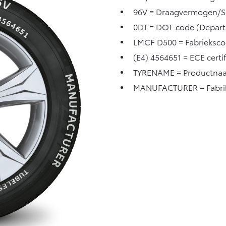
96V = Draagvermogen/S
0DT = DOT-code (Depart
LMCF D500 = Fabrieksc
(E4) 4564651 = ECE cert
TYRENAME = Productna
MANUFACTURER = Fabri