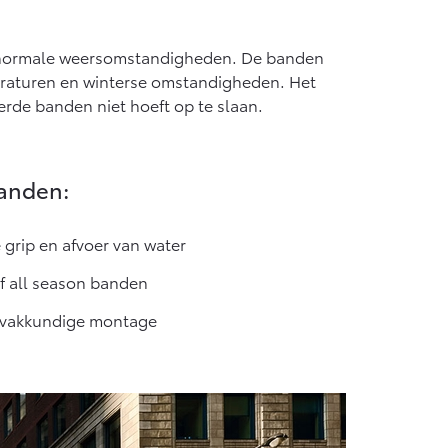
Vanaf € 55.950,-
voor normale weersomstandigheden. De banden
raturen en winterse omstandigheden. Het
erde banden niet hoeft op te slaan.
anden:
 grip en afvoer van water
of all season banden
n vakkundige montage