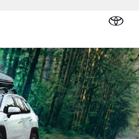
Plan een proefrit
Schade melden
Contact en
Plan een
n
sen
Onderdelen &
Oplaadservice
Bedrijfswagens
Route
proefrit
Urban Cruiser
Accessoires
BATTERIJ-
ELEKTRISCH
Vraag een brochure aan
Werkplaatsafspraak
aalplan
ncial Lease
Thuislaadpakketten
Bedrijfswagens
Vraag een
maken
Onderdelen
op maat
brochure
el
ational
Laadpas
aan
se
Accessoires
Financieren of
Bekijk de verwachte
tie
Energie en slim
Contact en
modellen
leasen
Route
Banden
laden
Contact
tie
Verzekeren
Vanaf € 32.995,-
en Route
Toyota C-HR
OOK ALS PLUG-IN
HYBRIDE