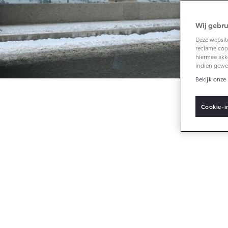
Wij gebru
Vanaf € 33.495,-
Deze website
reclame cook
Toyota C-HR+
hiermee akk
BATTERIJ-
indien gewe
ELEKTRISCH
Bekijk onze 
Cookie-i
Vanaf € 37.995,-
Mirai
WATERSTOF-
ELEKTRISCH