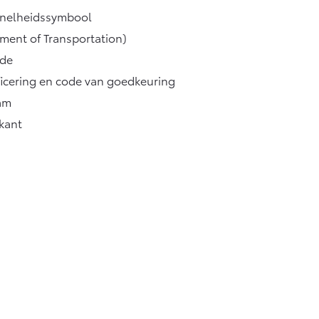
nelheidssymbool
ment of Transportation)
ode
ificering en code van goedkeuring
am
kant