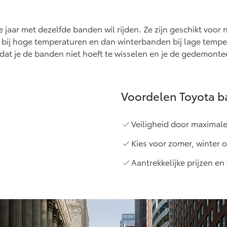
Vanaf € 27.945,-
Vanaf € 37.500,-
Hilux (excl. BTW)
Land Cruiser (excl.
ele jaar met dezelfde banden wil rijden. Ze zijn geschikt 
OOK ALS BATTERIJ-
BTW)
bij hoge temperaturen en dan winterbanden bij lage tempe
ELEKTRISCH
dat je de banden niet hoeft te wisselen en je de gedemonte
Voordelen Toyota b
Vanaf € 56.570,-
Vanaf € 89.986,-
Veiligheid door maximale
Kies voor zomer, winter 
Aantrekkelijke prijzen e