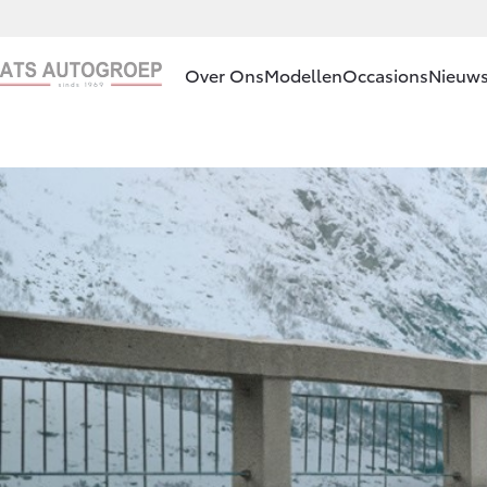
Over Ons
Modellen
Occasions
Nieuws
Ons bedrijf
Aygo X
HYBRIDE
Ons bedrijf
Contact en
Route
Vacatures
Vanaf € 23.750,-
Klantbeoordelingen
Corolla Hatchback
HYBRIDE