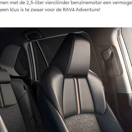
samen met de 2,5-liter viercilinder benzinemotor een vermo
geen klus is te zwaar voor de RAV4 Adventure!