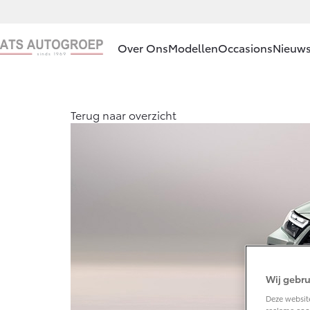
Over Ons
Modellen
Occasions
Nieuws
Ons bedrijf
Aygo X
Terug naar overzicht
HYBRIDE
Ons bedrijf
Contact en
Route
Vacatures
Vanaf € 23.750,-
Klantbeoordelingen
Corolla Hatchback
HYBRIDE
Wij gebru
Deze website