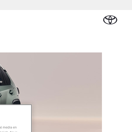
Plan een proefrit
Schade melden
Contact en
Plan een
n
sen
Onderdelen &
Oplaadservice
Bedrijfswagens
Route
proefrit
Urban Cruiser
Accessoires
BATTERIJ-
ELEKTRISCH
Vraag een brochure aan
Werkplaatsafspraak
aalplan
ncial Lease
Thuislaadpakketten
Bedrijfswagens
Vraag een
maken
Onderdelen
op maat
brochure
el
ational
Laadpas
aan
se
Accessoires
Financieren of
Bekijk de verwachte
tie
Energie en slim
Contact en
modellen
leasen
Route
Banden
laden
Contact
tie
Verzekeren
Vanaf € 32.995,-
en Route
Toyota C-HR
OOK ALS PLUG-IN
HYBRIDE
al media en