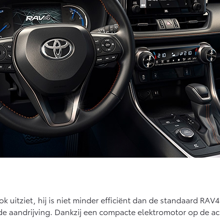
 uitziet, hij is niet minder efficiënt dan de standaard RAV
ide aandrijving. Dankzij een compacte elektromotor op de a