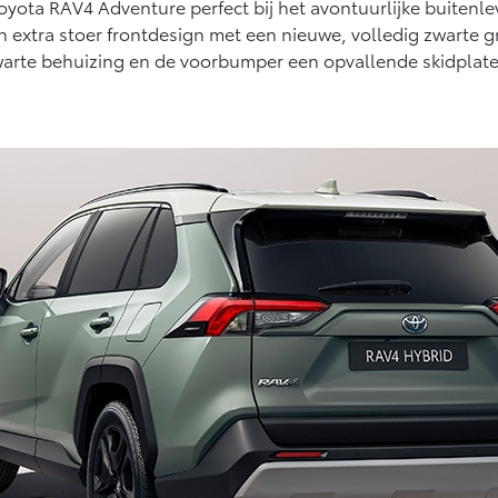
oyota RAV4 Adventure perfect bij het avontuurlijke buitenle
Vanaf € 27.945,-
Vanaf € 37.500,-
extra stoer frontdesign met een nieuwe, volledig zwarte gr
te behuizing en de voorbumper een opvallende skidplate in
Hilux (excl. BTW)
Land Cruiser (excl.
OOK ALS BATTERIJ-
BTW)
ELEKTRISCH
Vanaf € 56.570,-
Vanaf € 89.986,-