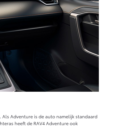
4. Als Adventure is de auto namelijk standaard
chteras heeft de RAV4 Adventure ook