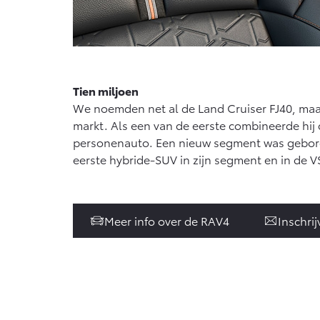
Tien miljoen
We noemden net al de Land Cruiser FJ40, maa
markt. Als een van de eerste combineerde hi
personenauto. Een nieuw segment was geboren!
eerste hybride-SUV in zijn segment en in de VS 
Meer info over de RAV4
Inschri