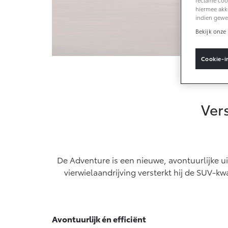
reclame cook
hiermee akk
indien gewe
Vanaf € 33.495,-
Bekijk onze 
Toyota C-HR+
Cookie-i
BATTERIJ-
ELEKTRISCH
Toyota
Ver
Vanaf € 37.995,-
Mirai
De Adventure is een nieuwe, avontuurlijke ui
WATERSTOF-
ELEKTRISCH
vierwielaandrijving versterkt hij de SUV-kw
Avontuurlijk én efficiënt