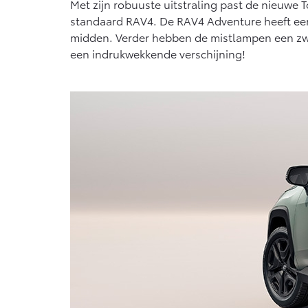
Met zijn robuuste uitstraling past de nieuwe T
Vanaf € 76.695,-
standaard RAV4. De RAV4 Adventure heeft een 
midden. Verder hebben de mistlampen een zwar
Proace Max (excl.
BTW)
een indrukwekkende verschijning!
OOK ALS BATTERIJ-
ELEKTRISCH
Vanaf € 46.301,-