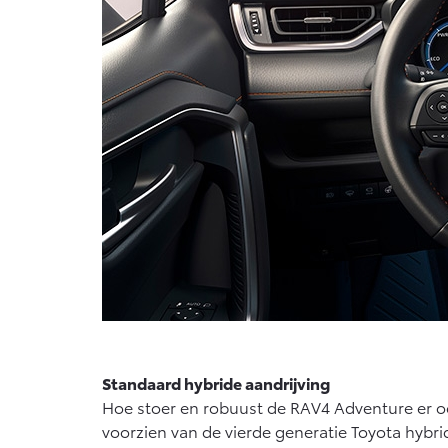
Standaard hybride aandrijving
Hoe stoer en robuust de RAV4 Adventure er ook
voorzien van de vierde generatie Toyota hybr