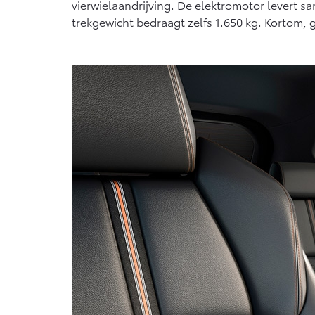
vierwielaandrijving. De elektromotor levert 
trekgewicht bedraagt zelfs 1.650 kg. Kortom, 