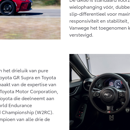
wielophanging vóór, dubbel
slip-differentieel voor maxi
responsiviteit en stabilitei
Vanwege het toegenomen ko
verstevigd.
 het drieluik van pure
 Toyota GR Supra en Toyota
maakt van de expertise van
 Toyota Motor Corporation,
Toyota die deelneemt aan
orld Endurance
d Championship (W2RC).
pioen van alle drie de