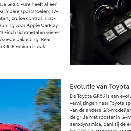
. De GR86 Pure heeft al een
warmbare sportstoelen, 17-
tart, cruise control, LED-
teuning voor Apple CarPlay
18-inch lichtmetalen wielen
r/suede bekleding, Rear
 GR86 Premium is ook
Evolutie van Toyota
De Toyota GR86 is een evolu
verwijzingen naar Toyota sp
van de andere GR-modellen,
de grille met rooster in G-
aerodynamica, dankzij de e
De GR86 is standaard voorz