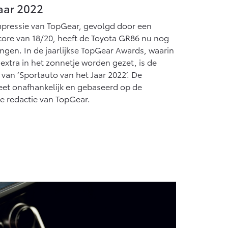
Vanaf € 55.950,-
aar 2022
impressie van TopGear, gevolgd door een
core van 18/20, heeft de Toyota GR86 nu nog
ngen. In de jaarlijkse TopGear Awards, waarin
 extra in het zonnetje worden gezet, is de
van ‘Sportauto van het Jaar 2022’. De
et onafhankelijk en gebaseerd op de
e redactie van TopGear.