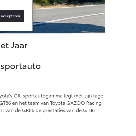
s accepteren
Vanaf € 36.495,-
bZ4X Touring
BATTERIJ-
ELEKTRISCH
et Jaar
-sportauto
Vanaf € 48.995,-
Proace Verso
oyota’s GR-sportautogamma legt met zijn lage
BATTERIJ-
ELEKTRISCH
de GT86 en het team van Toyota GAZOO Racing
punt van de GR86 de prestaties van de GT86