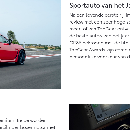
Vanaf € 27.945,-
Vanaf € 37.500,-
Sportauto van het J
Na een lovende eerste rij-
Hilux (excl. BTW)
Land Cruiser (excl.
OOK ALS BATTERIJ-
BTW)
review met een zeer hoge s
ELEKTRISCH
meer lof van TopGear ontva
de beste auto’s van het jaar
GR86 bekroond met de titel 
TopGear Awards zijn comple
persoonlijke voorkeur van d
Vanaf € 56.570,-
Vanaf € 89.986,-
Premium. Beide worden
ercilinder boxermotor met