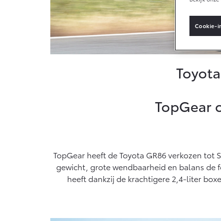
Cookie-i
Vanaf € 33.495,-
Toyota C-HR+
BATTERIJ-
ELEKTRISCH
Toyota
TopGear o
Vanaf € 37.995,-
Mirai
TopGear heeft de Toyota GR86 verkozen tot S
WATERSTOF-
ELEKTRISCH
gewicht, grote wendbaarheid en balans de f
heeft dankzij de krachtigere 2,4-liter bo