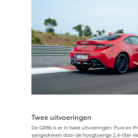
Vanaf € 76.695,-
Proace Max (excl.
BTW)
OOK ALS BATTERIJ-
ELEKTRISCH
Vanaf € 46.301,-
Twee uitvoeringen
De GR86 is er in twee uitvoeringen: Pure en 
aangedreven door de hoogtoerige 2,4-liter vi