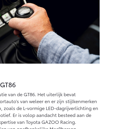
 GT86
tie van de GT86. Het uiterlijk bevat
ortauto’s van weleer en er zijn stijlkenmerken
 zoals de L-vormige LED-dagrijverlichting en
motief. Er is volop aandacht besteed aan de
xpertise van Toyota GAZOO Racing.
ien van onafhankelijke MacPherson-