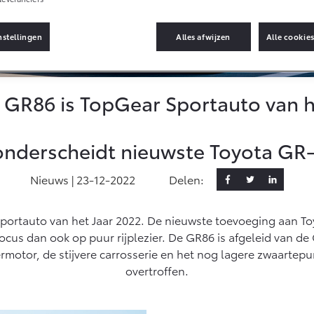
Autoverzekering
Informatie (SIL)
Toyota Hybride
Autoverzekering
nstellingen
Alles afwijzen
Alle cookie
Vanaf € 35.495,-
Vanaf € 39.995,-
Connected
RAV4
bZ4X
PLUG-IN HYBRIDE
BATTERIJ-
Connected Services
ELEKTRISCH
 GR86 is TopGear Sportauto van h
MyToyota login
MyToyota App
nderscheidt nieuwste Toyota GR
Abonnementen
Multimedia
Nieuws |
23-12-2022
Delen:
Vanaf € 49.995,-
Vanaf € 39.995,-
Connected check
Proace City (excl.
Proace (excl. BTW)
portauto van het Jaar 2022. De nieuwste toevoeging aan T
Navigatie updates
OOK ALS BATTERIJ-
BTW)
ELEKTRISCH
ocus dan ook op puur rijplezier. De GR86 is afgeleid van 
OOK ALS BATTERIJ-
ELEKTRISCH
xermotor, de stijvere carrosserie en het nog lagere zwaarte
overtroffen.