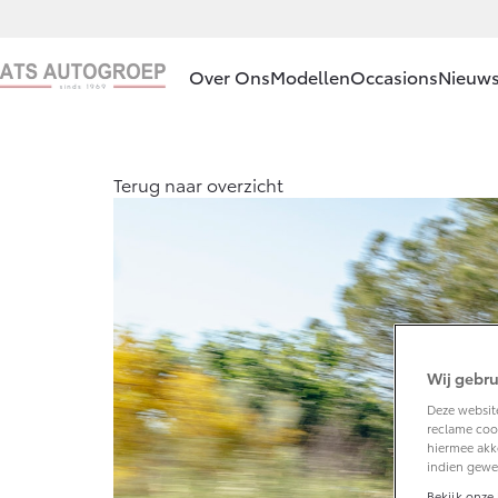
Over Ons
Modellen
Occasions
Nieuws
Ons bedrijf
Aygo X
Terug naar overzicht
HYBRIDE
Ons bedrijf
Contact en
Route
Vacatures
Vanaf € 23.750,-
Klantbeoordelingen
Wij gebru
Corolla Hatchback
HYBRIDE
Deze website
reclame cook
hiermee akk
indien gewe
Bekijk onze 