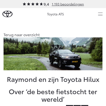
9,4
1.193 beoordelingen
Toyota ATS
Over Ons
Terug naar overzicht
Modellen
Ons bedrijf
Occasions
Ons bedrijf
Aygo X
Yaris
Contact en Route
HYBRIDE
HYBRIDE
Vacatures
Nieuws & Acties
Raymond en zijn Toyota Hilux
Klantbeoordelingen
Onderhoud
Over ‘de beste fietstocht ter
wereld’
Vanaf € 23.750,-
Vanaf € 27.195,-
Diensten
Service & Onderhoud