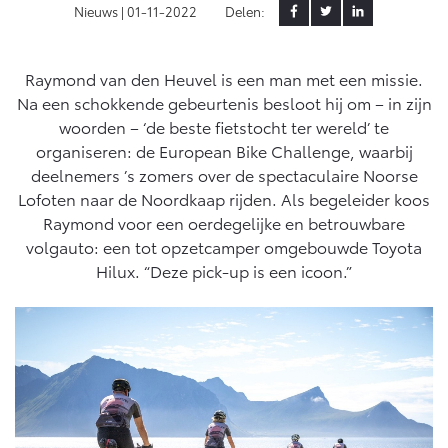
Nieuws |
01-11-2022
Delen:
Yaris Cross
Urban Cruiser
Werkplaatsafspraak
Zakelijk
HYBRIDE
BATTERIJ-ELEKTRISCH
Private Lease
Onderhoud op Maat
Raymond van den Heuvel is een man met een missie.
Na een schokkende gebeurtenis besloot hij om – in zijn
APK
Wat is Private Lease?
Zakelijk
woorden – ‘de beste fietstocht ter wereld’ te
Werkplaatsafspraak maken
Airco check
Bereken je maandbedrag
organiseren: de European Bike Challenge, waarbij
Vakantiecheck
Private Lease voor ZZP
deelnemers ’s zomers over de spectaculaire Noorse
Toyota voor de zaak
Contact en Route
Hybride Zekerheid Controle
Vanaf € 31.895,-
Vanaf € 32.995,-
Lofoten naar de Noordkaap rijden. Als begeleider koos
Leaserijder
Toyota handleidingen
Raymond voor een oerdegelijke en betrouwbare
ZZP
Financieren
Schade melden
volgauto: een tot opzetcamper omgebouwde Toyota
Toyota Service Informatie (SIL)
Wagenparkbeheer
Corolla Hatchback
Corolla Touring Sports
Hilux. “Deze pick-up is een icoon.”
HYBRIDE
HYBRIDE
Toyota Betaalplan
Plan een proefrit
Schade & Garantie
Leasen
Vraag een brochure aan
Oplaadservice
Toyota Pechhulp
Financial Lease
Schade & Glasherstel
Thuislaadpakketten
Operational Lease
Bekijk de verwachte modellen
10 jaar Toyota garantie
Vanaf € 33.495,-
Vanaf € 35.495,-
Laadpas