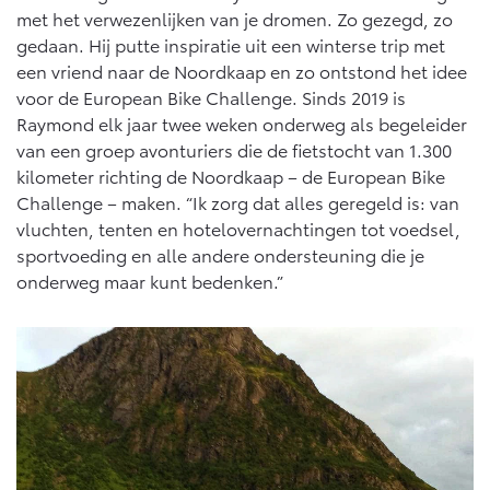
Vanaf € 76.695,-
Vanaf € 27.945,-
met het verwezenlijken van je dromen. Zo gezegd, zo
gedaan. Hij putte inspiratie uit een winterse trip met
een vriend naar de Noordkaap en zo ontstond het idee
Proace (excl. BTW)
Proace Verso
voor de European Bike Challenge. Sinds 2019 is
OOK ALS BATTERIJ-
BATTERIJ-ELEKTRISCH
ELEKTRISCH
Raymond elk jaar twee weken onderweg als begeleider
van een groep avonturiers die de fietstocht van 1.300
kilometer richting de Noordkaap – de European Bike
Challenge – maken. “Ik zorg dat alles geregeld is: van
vluchten, tenten en hotelovernachtingen tot voedsel,
Vanaf € 37.500,-
Vanaf € 55.950,-
sportvoeding en alle andere ondersteuning die je
onderweg maar kunt bedenken.”
Proace Max (excl. BTW)
Hilux (excl. BTW)
OOK ALS BATTERIJ-
OOK ALS BATTERIJ-
ELEKTRISCH
ELEKTRISCH