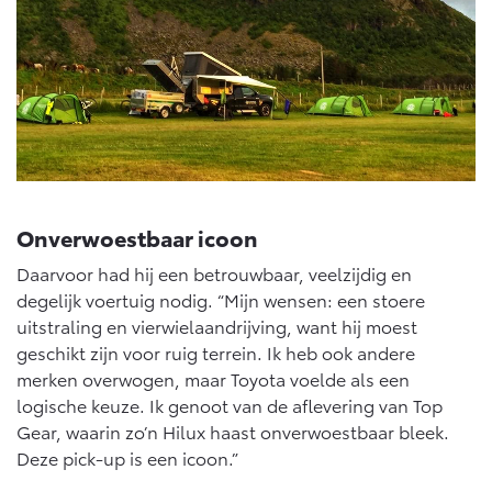
Vanaf € 46.301,-
Vanaf € 56.570,-
Land Cruiser (excl. BTW)
Onverwoestbaar icoon
Vanaf € 89.986,-
Daarvoor had hij een betrouwbaar, veelzijdig en
degelijk voertuig nodig. “Mijn wensen: een stoere
uitstraling en vierwielaandrijving, want hij moest
geschikt zijn voor ruig terrein. Ik heb ook andere
merken overwogen, maar Toyota voelde als een
logische keuze. Ik genoot van de aflevering van Top
Gear, waarin zo’n Hilux haast onverwoestbaar bleek.
Deze pick-up is een icoon.”