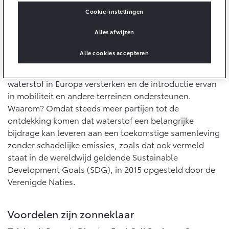
10 jaar batterijgarantie
Energie en slim laden
Cookie-instellingen
Bedrijfswagens
Toyota fabrieksgarantie
Corolla Cross
Toyota C-HR
Alles afwijzen
HYBRIDE
OOK ALS PLUG-IN
Samenleving zonder schadelijke emissies
HYBRIDE
Bedrijfswagens op maat
Verzekeren
Onderdelen & Accessoires
Alle cookies accepteren
De Toyota Fuel Business Group is gevestigd in Brussel
Financieren of leasen
en gaat het volgende doen: de businesscase van
Toyota Autoverzekering
Verzekeren
Onderdelen
waterstof in Europa versterken en de introductie ervan
Toyota Hybride Autoverzekering
Accessoires
in mobiliteit en andere terreinen ondersteunen.
Vanaf € 39.995,-
Vanaf € 36.495,-
Waarom? Omdat steeds meer partijen tot de
Banden
ontdekking komen dat waterstof een belangrijke
bijdrage kan leveren aan een toekomstige samenleving
Connected
zonder schadelijke emissies, zoals dat ook vermeld
Toyota C-HR+
RAV4
BATTERIJ-ELEKTRISCH
PLUG-IN HYBRIDE
staat in de wereldwijd geldende Sustainable
Development Goals (SDG), in 2015 opgesteld door de
Connected Services
Verenigde Naties.
MyToyota login
MyToyota App
Voordelen zijn zonneklaar
Abonnementen
Vanaf € 37.995,-
Vanaf € 49.995,-