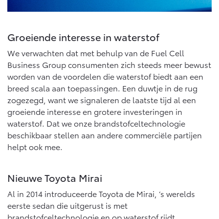
Vanaf € 76.695,-
Vanaf € 27.945,-
Groeiende interesse in waterstof
Proace (excl. BTW)
Proace Verso
OOK ALS BATTERIJ-
BATTERIJ-ELEKTRISCH
We verwachten dat met behulp van de Fuel Cell
ELEKTRISCH
Business Group consumenten zich steeds meer bewust
worden van de voordelen die waterstof biedt aan een
breed scala aan toepassingen. Een duwtje in de rug
zogezegd, want we signaleren de laatste tijd al een
groeiende interesse en grotere investeringen in
Vanaf € 37.500,-
Vanaf € 55.950,-
waterstof. Dat we onze brandstofceltechnologie
beschikbaar stellen aan andere commerciële partijen
helpt ook mee.
Proace Max (excl. BTW)
Hilux (excl. BTW)
OOK ALS BATTERIJ-
OOK ALS BATTERIJ-
ELEKTRISCH
ELEKTRISCH
Nieuwe Toyota Mirai
Al in 2014 introduceerde Toyota de Mirai, ‘s werelds
eerste sedan die uitgerust is met
brandstofceltechnologie en op waterstof rijdt.