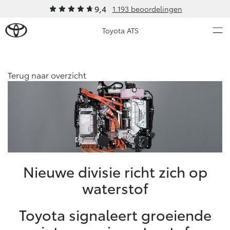
9,4
1.193 beoordelingen
Toyota ATS
Over Ons
Terug naar overzicht
Modellen
Ons bedrijf
Occasions
Ons bedrijf
Aygo X
Yaris
Contact en Route
HYBRIDE
HYBRIDE
Vacatures
Nieuws & Acties
Nieuwe divisie richt zich op
Klantbeoordelingen
waterstof
Onderhoud
Toyota signaleert groeiende
Vanaf € 23.750,-
Vanaf € 27.195,-
Diensten
Service & Onderhoud