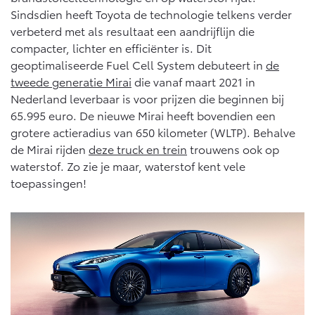
Vanaf € 46.301,-
Vanaf € 56.570,-
Sindsdien heeft Toyota de technologie telkens verder
verbeterd met als resultaat een aandrijflijn die
compacter, lichter en efficiënter is. Dit
Land Cruiser (excl. BTW)
geoptimaliseerde Fuel Cell System debuteert in
de
tweede generatie Mirai
die vanaf maart 2021 in
Nederland leverbaar is voor prijzen die beginnen bij
65.995 euro. De nieuwe Mirai heeft bovendien een
grotere actieradius van 650 kilometer (WLTP). Behalve
de Mirai rijden
deze truck en trein
trouwens ook op
waterstof. Zo zie je maar, waterstof kent vele
Vanaf € 89.986,-
toepassingen!