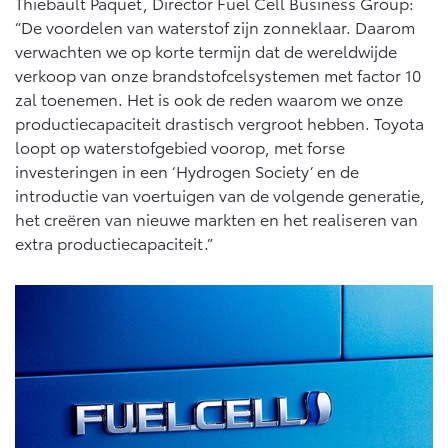
Multimedia
Thiebault Paquet, Director Fuel Cell Business Group:
“De voordelen van waterstof zijn zonneklaar. Daarom
Connected check
verwachten we op korte termijn dat de wereldwijde
Navigatie updates
bZ4X
bZ4X Touring
verkoop van onze brandstofcelsystemen met factor 10
BATTERIJ-ELEKTRISCH
BATTERIJ-ELEKTRISCH
zal toenemen. Het is ook de reden waarom we onze
productiecapaciteit drastisch vergroot hebben. Toyota
loopt op waterstofgebied voorop, met forse
investeringen in een ‘Hydrogen Society’ en de
introductie van voertuigen van de volgende generatie,
het creëren van nieuwe markten en het realiseren van
Vanaf € 39.995,-
Vanaf € 48.995,-
extra productiecapaciteit.”
Mirai
Proace City (excl. BTW)
WATERSTOF-ELEKTRISCH
OOK ALS BATTERIJ-
ELEKTRISCH