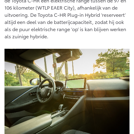
de Toyota C-HR een elektrische range tussen de 97 en
Vanaf € 76.695,-
Vanaf € 27.945,-
106 kilometer (WTLP EAER City), afhankelijk van de
uitvoering. De Toyota C-HR Plug-in Hybrid ‘reserveert’
altijd een deel van de batterijcapaciteit, zodat hij ook
Proace (excl. BTW)
Proace Verso
OOK ALS BATTERIJ-
BATTERIJ-ELEKTRISCH
als de puur elektrische range ‘op’ is kan blijven werken
ELEKTRISCH
als zuinige hybride.
Vanaf € 37.500,-
Vanaf € 55.950,-
Proace Max (excl. BTW)
Hilux (excl. BTW)
OOK ALS BATTERIJ-
OOK ALS BATTERIJ-
ELEKTRISCH
ELEKTRISCH