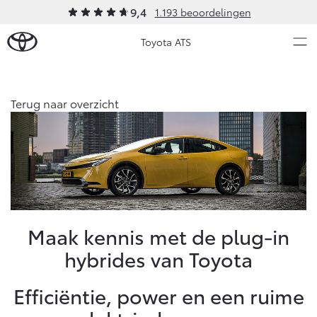
9,4
1.193 beoordelingen
Toyota ATS
Over Ons
Terug naar overzicht
Modellen
Ons bedrijf
Occasions
Ons bedrijf
Aygo X
Yaris
Contact en Route
HYBRIDE
HYBRIDE
Vacatures
Nieuws & Acties
Maak kennis met de plug-in
Klantbeoordelingen
hybrides van Toyota
Onderhoud
Efficiëntie, power en een ruime
Vanaf € 23.750,-
Vanaf € 27.195,-
Diensten
Service & Onderhoud