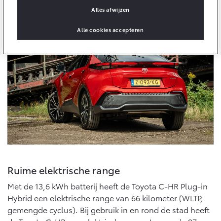
Multimedia
Alles afwijzen
Connected check
Navigatie updates
Alle cookies accepteren
bZ4X
bZ4X Touring
BATTERIJ-ELEKTRISCH
BATTERIJ-ELEKTRISCH
Vanaf € 39.995,-
Vanaf € 48.995,-
Mirai
Proace City (excl. BTW)
WATERSTOF-ELEKTRISCH
OOK ALS BATTERIJ-
ELEKTRISCH
Ruime elektrische range
Met de 13,6 kWh batterij heeft de Toyota C-HR Plug-in
Hybrid een elektrische range van 66 kilometer (WLTP,
gemengde cyclus). Bij gebruik in en rond de stad heeft