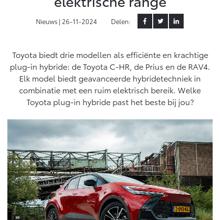
elektrische range
Yaris Cross
Urban Cruiser
Nieuws |
26-11-2024
Delen:
Werkplaatsafspraak
Zakelijk
HYBRIDE
BATTERIJ-ELEKTRISCH
Private Lease
Onderhoud op Maat
APK
Toyota biedt drie modellen als efficiënte en krachtige
Wat is Private Lease?
Zakelijk
Werkplaatsafspraak maken
Airco check
plug-in hybride: de Toyota C-HR, de Prius en de RAV4.
Bereken je maandbedrag
Elk model biedt geavanceerde hybridetechniek in
Vakantiecheck
Private Lease voor ZZP
Toyota voor de zaak
combinatie met een ruim elektrisch bereik. Welke
Contact en Route
Hybride Zekerheid Controle
Vanaf € 31.895,-
Vanaf € 32.995,-
Toyota plug-in hybride past het beste bij jou?
Leaserijder
Toyota handleidingen
ZZP
Financieren
Schade melden
Toyota Service Informatie (SIL)
Wagenparkbeheer
Corolla Hatchback
Corolla Touring Sports
HYBRIDE
HYBRIDE
Toyota Betaalplan
Plan een proefrit
Schade & Garantie
Leasen
Vraag een brochure aan
Oplaadservice
Toyota Pechhulp
Financial Lease
Schade & Glasherstel
Thuislaadpakketten
Operational Lease
Bekijk de verwachte modellen
10 jaar Toyota garantie
Vanaf € 33.495,-
Vanaf € 35.495,-
Laadpas