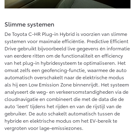
Vanaf € 46.301,-
Vanaf € 56.570,-
Slimme systemen
Land Cruiser (excl. BTW)
De Toyota C-HR Plug-in Hybrid is voorzien van slimme
systemen voor maximale efficiëntie. Predictive Efficient
Drive gebruikt bijvoorbeeld live gegevens én informatie
van eerdere ritten om de functionaliteit en efficiency
van het plug-in hybridesysteem te optimaliseren. Het
omvat zelfs een geofencing-functie, waarmee de auto
Vanaf € 89.986,-
automatisch overschakelt naar de elektrische modus
als hij een Low Emission Zone binnenrijdt. Het systeem
analyseert de weg- en verkeersomstandigheden via de
cloudnavigatie en combineert die met de data die de
auto ‘leert’ tijdens het rijden en van de rijstijl van de
gebruiker. De auto schakelt automatisch tussen de
hybride en elektrische modus om het EV-bereik te
vergroten voor lage-emissiezones.