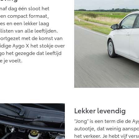
Vanaf € 27.945,-
Vanaf € 37.500,-
naf dag één sloot het
 een compact formaat,
Hilux (excl. BTW)
Land Cruiser (excl.
OOK ALS BATTERIJ-
BTW)
ies en een lekker laag
ELEKTRISCH
sten van alle leeftijden.
oortgezet met de komst van
dige Aygo X het stokje over
o het gezegde dat leeftijd
e je voelt.
Vanaf € 56.570,-
Vanaf € 89.986,-
Lekker levendig
“Jong” is een term die de Ay
autootje, dat weinig aansp
het verkeer. Je hebt vijf ve