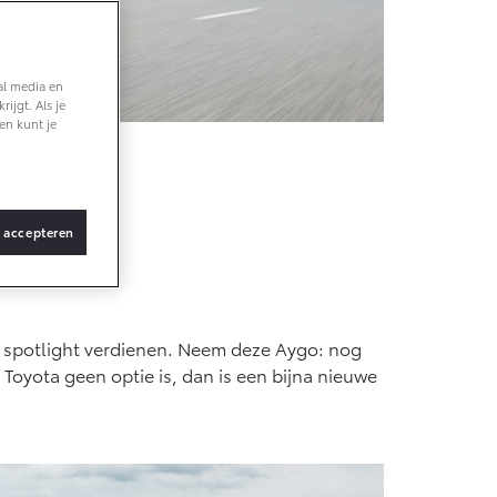
Vanaf € 36.495,-
al media en
ijgt. Als je
bZ4X Touring
en kunt je
BATTERIJ-
ELEKTRISCH
s accepteren
Vanaf € 48.995,-
Proace Verso
de spotlight verdienen. Neem deze Aygo: nog
BATTERIJ-
ELEKTRISCH
Toyota geen optie is, dan is een bijna nieuwe