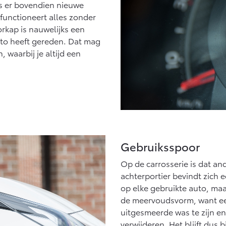
 is er bovendien nieuwe
functioneert alles zonder
orkap is nauwelijks een
uto heeft gereden. Dat mag
waarbij je altijd een
Gebruiksspoor
Op de carrosserie is dat an
achterportier bevindt zich 
op elke gebruikte auto, ma
de meervoudsvorm, want een
uitgesmeerde was te zijn e
verwijderen. Het blijft dus 