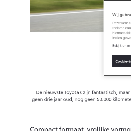
Wij gebru
Vanaf € 33.495,-
Deze website
reclame cook
Toyota C-HR+
hiermee akk
BATTERIJ-
indien gewe
ELEKTRISCH
Bekijk onze 
Cookie-i
Vanaf € 37.995,-
Mirai
De nieuwste Toyota’s zijn fantastisch, maa
WATERSTOF-
ELEKTRISCH
geen drie jaar oud, nog geen 50.000 kilomete
Compact formaat, vrolijke vorm