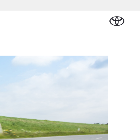
Plan een proefrit
Schade melden
Contact en
Plan een
n
sen
Onderdelen &
Oplaadservice
Bedrijfswagens
Route
proefrit
Urban Cruiser
Accessoires
BATTERIJ-
ELEKTRISCH
Vraag een brochure aan
Werkplaatsafspraak
aalplan
ncial Lease
Thuislaadpakketten
Bedrijfswagens
Vraag een
maken
Onderdelen
op maat
brochure
el
ational
Laadpas
aan
se
Accessoires
Financieren of
Bekijk de verwachte
tie
Energie en slim
Contact en
modellen
leasen
Route
Banden
laden
Contact
tie
Verzekeren
Vanaf € 32.995,-
en Route
Toyota C-HR
OOK ALS PLUG-IN
HYBRIDE