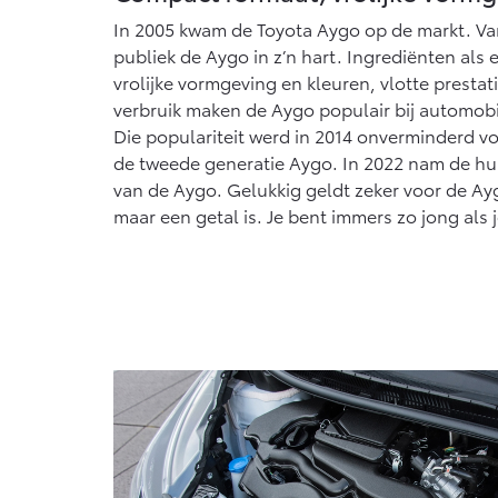
Vanaf € 76.695,-
In 2005 kwam de Toyota Aygo op de markt. Va
publiek de Aygo in z’n hart. Ingrediënten als
Proace Max (excl.
BTW)
vrolijke vormgeving en kleuren, vlotte prestat
OOK ALS BATTERIJ-
verbruik maken de Aygo populair bij automobili
ELEKTRISCH
Die populariteit werd in 2014 onverminderd v
de tweede generatie Aygo. In 2022 nam de hui
van de Aygo. Gelukkig geldt zeker voor de Ayg
maar een getal is. Je bent immers zo jong als j
Vanaf € 46.301,-