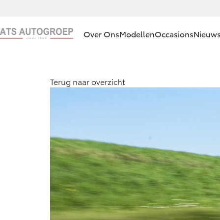
Over Ons
Modellen
Occasions
Nieuws
Ons bedrijf
Aygo X
Terug naar overzicht
HYBRIDE
Ons bedrijf
Contact en
Route
Vacatures
Vanaf € 23.750,-
Klantbeoordelingen
Corolla Hatchback
HYBRIDE