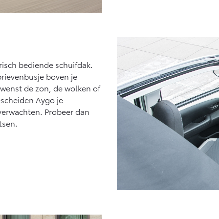
risch bediende schuifdak.
 brievenbusje boven je
ewenst de zon, de wolken of
escheiden Aygo je
u verwachten. Probeer dan
etsen.