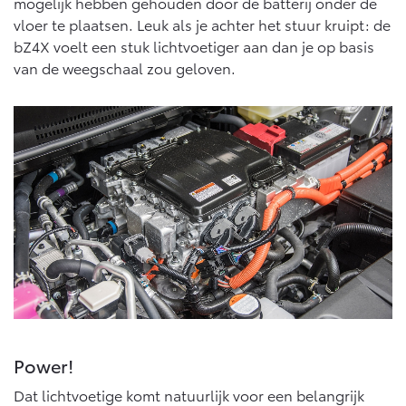
mogelijk hebben gehouden door de batterij onder de
Vanaf € 46.301,-
Vanaf € 56.570,-
vloer te plaatsen. Leuk als je achter het stuur kruipt: de
bZ4X voelt een stuk lichtvoetiger aan dan je op basis
van de weegschaal zou geloven.
Land Cruiser (excl. BTW)
Vanaf € 89.986,-
Power!
Dat lichtvoetige komt natuurlijk voor een belangrijk