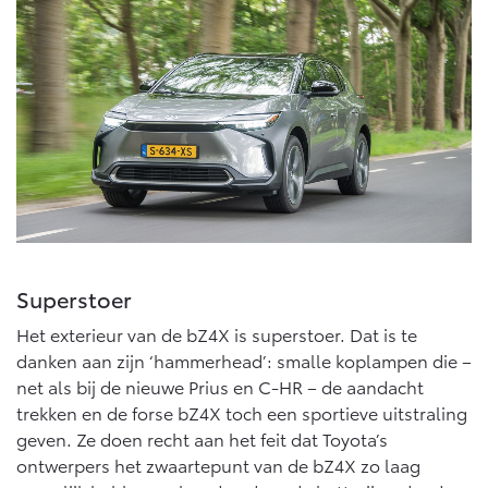
Vanaf € 76.695,-
Vanaf € 27.945,-
Proace (excl. BTW)
Proace Verso
OOK ALS BATTERIJ-
BATTERIJ-ELEKTRISCH
ELEKTRISCH
Vanaf € 37.500,-
Vanaf € 55.950,-
Superstoer
Proace Max (excl. BTW)
Hilux (excl. BTW)
Het exterieur van de bZ4X is superstoer. Dat is te
OOK ALS BATTERIJ-
OOK ALS BATTERIJ-
danken aan zijn ‘hammerhead’: smalle koplampen die –
ELEKTRISCH
ELEKTRISCH
net als bij de nieuwe Prius en C-HR – de aandacht
trekken en de forse bZ4X toch een sportieve uitstraling
geven. Ze doen recht aan het feit dat Toyota’s
ontwerpers het zwaartepunt van de bZ4X zo laag