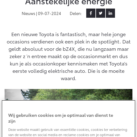
Aanstekelijke energie
Yaris Cross
Urban Cruiser
Nieuws |
09-07-2024
Delen:
Werkplaatsafspraak
Zakelijk
HYBRIDE
BATTERIJ-ELEKTRISCH
Private Lease
Onderhoud op Maat
APK
Een nieuwe Toyota is fantastisch, maar hele jonge
Wat is Private Lease?
Zakelijk
Werkplaatsafspraak maken
Airco check
occasions verdienen ook een plek in de spotlight. Dat
Bereken je maandbedrag
geldt absoluut voor de bZ4X, die nu langzaam maar
Vakantiecheck
Private Lease voor ZZP
Toyota voor de zaak
zeker z´n entree maakt op de occasionmarkt en dus
Contact en Route
Hybride Zekerheid Controle
Vanaf € 31.895,-
Vanaf € 32.995,-
kun je als occasionkoper kennismaken met Toyota’s
Leaserijder
Toyota handleidingen
eerste volledig elektrische auto. Die is de moeite
ZZP
Financieren
Schade melden
Toyota Service Informatie (SIL)
waard.
Wagenparkbeheer
Corolla Hatchback
Corolla Touring Sports
HYBRIDE
HYBRIDE
Toyota Betaalplan
Plan een proefrit
Schade & Garantie
Leasen
Vraag een brochure aan
Oplaadservice
Toyota Pechhulp
Wij gebruiken cookies om je optimaal van dienst te
Financial Lease
zijn
Schade & Glasherstel
Thuislaadpakketten
Operational Lease
Bekijk de verwachte modellen
10 jaar Toyota garantie
Vanaf € 33.495,-
Vanaf € 35.495,-
Deze website maakt gebruik van essentiële cookies, cookies ter verbetering
Laadpas
van de website en social media en reclame cookies om je optimaal van