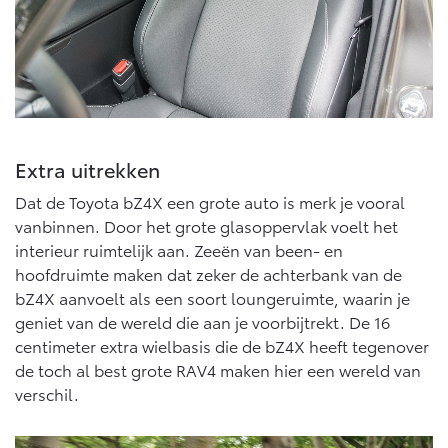
Multimedia
Connected check
Navigatie updates
bZ4X
bZ4X Touring
BATTERIJ-ELEKTRISCH
BATTERIJ-ELEKTRISCH
Extra uitrekken
Dat de Toyota bZ4X een grote auto is merk je vooral
Vanaf € 39.995,-
Vanaf € 48.995,-
vanbinnen. Door het grote glasoppervlak voelt het
interieur ruimtelijk aan. Zeeën van been- en
hoofdruimte maken dat zeker de achterbank van de
Mirai
Proace City (excl. BTW)
bZ4X aanvoelt als een soort loungeruimte, waarin je
WATERSTOF-ELEKTRISCH
OOK ALS BATTERIJ-
geniet van de wereld die aan je voorbijtrekt. De 16
ELEKTRISCH
centimeter extra wielbasis die de bZ4X heeft tegenover
de toch al best grote RAV4 maken hier een wereld van
verschil.