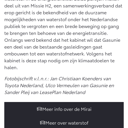
Multimedia
deel uit van Missie H2, een samenwerkingsverband dat
Connected check
erop gericht is de bekendheid van de duurzame
Navigatie updates
bZ4X
bZ4X Touring
mogelijkheden van waterstof onder het Nederlandse
BATTERIJ-ELEKTRISCH
BATTERIJ-ELEKTRISCH
publiek te vergroten en een brede beweging op gang
te brengen ten behoeve van de energietransitie.
Onlangs werd bekend dat het kabinet wil dat Gasunie
een deel van de bestaande gasleidingen gaat
ombouwen tot een waterstofnetwerk. Volgens het
kabinet is deze stap nodig om zijn klimaatdoelen te
Vanaf € 39.995,-
Vanaf € 48.995,-
halen.
Fotobijschrift v.l.n.r.: Jan Christiaan Koenders van
Mirai
Proace City (excl. BTW)
Toyota Nederland, Ulco Vermeulen van Gasunie en
WATERSTOF-ELEKTRISCH
OOK ALS BATTERIJ-
Sander Pleij van LeasePlan Nederland
ELEKTRISCH
Meer info over de Mirai
Meer over waterstof