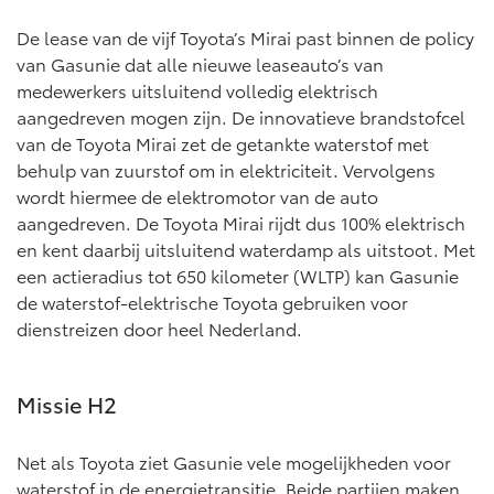
10 jaar batterijgarantie
Energie en slim laden
De lease van de vijf Toyota’s Mirai past binnen de policy
Bedrijfswagens
Toyota fabrieksgarantie
Corolla Cross
Toyota C-HR
van Gasunie dat alle nieuwe leaseauto’s van
HYBRIDE
OOK ALS PLUG-IN
medewerkers uitsluitend volledig elektrisch
HYBRIDE
Bedrijfswagens op maat
Verzekeren
Onderdelen & Accessoires
aangedreven mogen zijn. De innovatieve brandstofcel
Financieren of leasen
van de Toyota Mirai zet de getankte waterstof met
Toyota Autoverzekering
Verzekeren
behulp van zuurstof om in elektriciteit. Vervolgens
Onderdelen
Toyota Hybride Autoverzekering
wordt hiermee de elektromotor van de auto
Accessoires
aangedreven. De Toyota Mirai rijdt dus 100% elektrisch
Vanaf € 39.995,-
Vanaf € 36.495,-
Banden
en kent daarbij uitsluitend waterdamp als uitstoot. Met
een actieradius tot 650 kilometer (WLTP) kan Gasunie
de waterstof-elektrische Toyota gebruiken voor
Connected
Toyota C-HR+
RAV4
dienstreizen door heel Nederland.
BATTERIJ-ELEKTRISCH
PLUG-IN HYBRIDE
Connected Services
MyToyota login
Missie H2
MyToyota App
Net als Toyota ziet Gasunie vele mogelijkheden voor
Abonnementen
Vanaf € 37.995,-
Vanaf € 49.995,-
waterstof in de energietransitie. Beide partijen maken