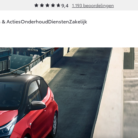
9,4
1.193 beoordelingen
 & Acties
Onderhoud
Diensten
Zakelijk
Werkplaatsafspraak
Service & Onderhoud
Private Lease
Zakelijk
Schade & Garantie
Financiere
Lea
maken
Yaris
Yaris Cross
HYBRIDE
HYBRIDE
Werkplaatsafspraak
Wat is Private
Toyota voor de
Toyota Pechhulp
Toyota Bet
Fina
Contact
Lease?
zaak
en
Onderhoud op Maat
Schade & Glasherst
Oper
Route
Bereken je
Leaserijder
Lea
APK
10 jaar Toyota garan
maandbedrag
ZZP
Airco check
10 jaar batterijgaran
Private Lease voor
Vanaf € 27.195,-
Vanaf € 31.895,-
Wagenparkbeheer
ZZP
Vakantiecheck
Toyota
fabrieksgarantie
Corolla Touring
Corolla Cross
Hybride Zekerheid
HYBRIDE
Sports
Controle
Verzekeren
HYBRIDE
Toyota handleidingen
Toyota
Toyota Service