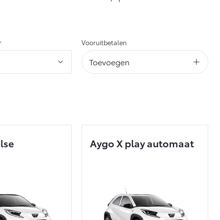
Vanaf € 55.950,-
r
Vooruitbetalen
Toevoegen
lse
Aygo X play automaat