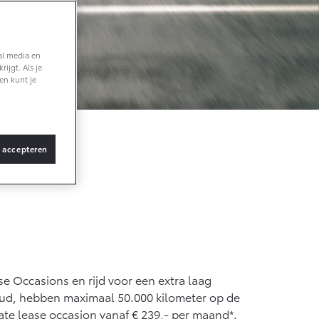
Vanaf € 36.495,-
al media en
ijgt. Als je
bZ4X Touring
en kunt je
BATTERIJ-
ELEKTRISCH
s accepteren
Vanaf € 48.995,-
Proace Verso
BATTERIJ-
ELEKTRISCH
 Occasions en rijd voor een extra laag
 oud, hebben maximaal 50.000 kilometer op de
vate lease occasion vanaf € 239,- per maand*.