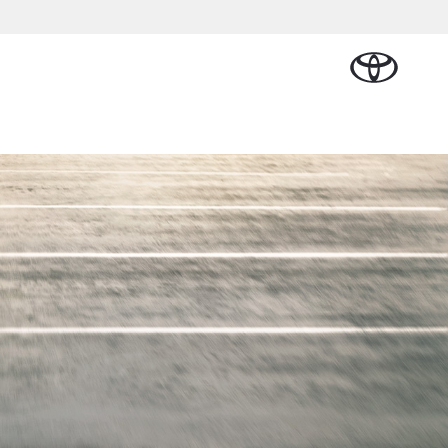
Plan een proefrit
Schade melden
Contact en
Plan een
n
sen
Onderdelen &
Oplaadservice
Bedrijfswagens
Route
proefrit
Urban Cruiser
Accessoires
BATTERIJ-
ELEKTRISCH
Vraag een brochure aan
Werkplaatsafspraak
aalplan
ncial Lease
Thuislaadpakketten
Bedrijfswagens
Vraag een
maken
Onderdelen
op maat
brochure
el
ational
Laadpas
aan
se
Accessoires
Financieren of
Bekijk de verwachte
tie
Energie en slim
Contact en
modellen
leasen
Route
Banden
laden
Contact
tie
Verzekeren
Vanaf € 32.995,-
en Route
Toyota C-HR
OOK ALS PLUG-IN
HYBRIDE