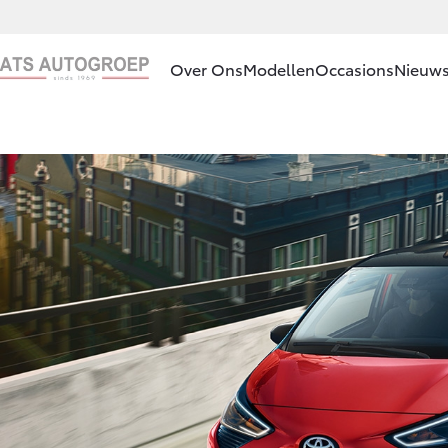
Over Ons
Modellen
Occasions
Nieuws
Ons bedrijf
Aygo X
HYBRIDE
Ons bedrijf
Contact en
Route
Vacatures
Vanaf € 23.750,-
Klantbeoordelingen
Corolla Hatchback
HYBRIDE