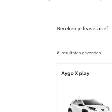
Vanaf € 76.695,-
Proace Max (excl.
BTW)
OOK ALS BATTERIJ-
ELEKTRISCH
Bereken je leasetarief
8
resultaten
gevonden
Vanaf € 46.301,-
Aygo X play