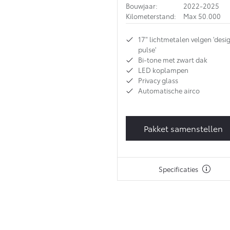
Bouwjaar:
2022-2025
Kilometerstand:
Max 50.000
17" lichtmetalen velgen 'desi
pulse'
Bi-tone met zwart dak
LED koplampen
Privacy glass
Automatische airco
Pakket samenstellen
Specificaties