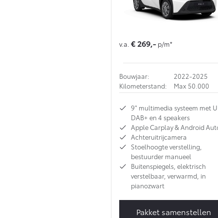
€ 269,-
v.a.
p/m*
Bouwjaar:
2022-2025
Kilometerstand:
Max 50.000
9" multimedia systeem met U
DAB+ en 4 speakers
Apple Carplay & Android Aut
Achteruitrijcamera
Stoelhoogte verstelling,
bestuurder manueel
Buitenspiegels, elektrisch
verstelbaar, verwarmd, in
pianozwart
Pakket samenstellen