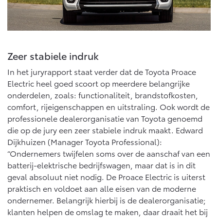
Vanaf € 76.695,-
Vanaf € 27.945,-
Proace (excl. BTW)
Proace Verso
OOK ALS BATTERIJ-
BATTERIJ-ELEKTRISCH
ELEKTRISCH
Zeer stabiele indruk
In het juryrapport staat verder dat de Toyota Proace
Electric heel goed scoort op meerdere belangrijke
onderdelen, zoals: functionaliteit, brandstofkosten,
comfort, rijeigenschappen en uitstraling. Ook wordt de
Vanaf € 37.500,-
Vanaf € 55.950,-
professionele dealerorganisatie van Toyota genoemd
die op de jury een zeer stabiele indruk maakt. Edward
Dijkhuizen (Manager Toyota Professional):
Proace Max (excl. BTW)
Hilux (excl. BTW)
“Ondernemers twijfelen soms over de aanschaf van een
OOK ALS BATTERIJ-
OOK ALS BATTERIJ-
batterij-elektrische bedrijfswagen, maar dat is in dit
ELEKTRISCH
ELEKTRISCH
geval absoluut niet nodig. De Proace Electric is uiterst
praktisch en voldoet aan alle eisen van de moderne
ondernemer. Belangrijk hierbij is de dealerorganisatie;
klanten helpen de omslag te maken, daar draait het bij