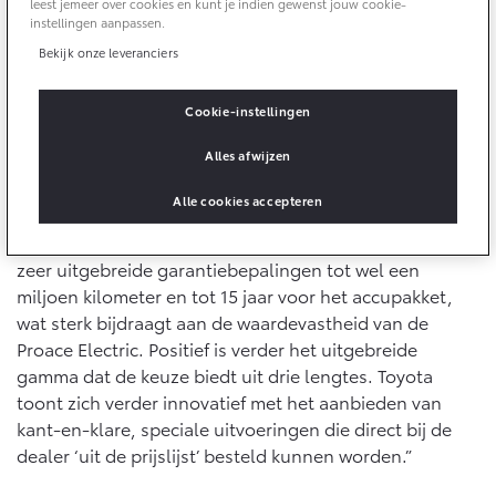
leest jemeer over cookies en kunt je indien gewenst jouw cookie-
10 jaar batterijgarantie
Energie en slim laden
instellingen aanpassen.
Bedrijfswagens
Toyota fabrieksgarantie
Bekijk onze leveranciers
Corolla Cross
Toyota C-HR
HYBRIDE
OOK ALS PLUG-IN
HYBRIDE
Uitgebreide garantie en waardevastheid
Bedrijfswagens op maat
Verzekeren
Cookie-instellingen
Onderdelen & Accessoires
Financieren of leasen
De Toyota Proace Electric had een flinke voorsprong op
Alles afwijzen
Toyota Autoverzekering
Verzekeren
de nummer twee, de Mercedes-Benz eSprinter. “Een
Onderdelen
hele prestatie”, aldus juryvoorzitter Michael van
Toyota Hybride Autoverzekering
Alle cookies accepteren
Accessoires
Wijngaarden, redacteur bij Automobiel Management.
Vanaf € 39.995,-
Vanaf € 36.495,-
Banden
“Als doorslaggevende aspecten gelden onder meer de
zeer uitgebreide garantiebepalingen tot wel een
miljoen kilometer en tot 15 jaar voor het accupakket,
Connected
Toyota C-HR+
RAV4
wat sterk bijdraagt aan de waardevastheid van de
BATTERIJ-ELEKTRISCH
PLUG-IN HYBRIDE
Proace Electric. Positief is verder het uitgebreide
Connected Services
gamma dat de keuze biedt uit drie lengtes. Toyota
toont zich verder innovatief met het aanbieden van
MyToyota login
kant-en-klare, speciale uitvoeringen die direct bij de
MyToyota App
dealer ‘uit de prijslijst’ besteld kunnen worden.”
Abonnementen
Vanaf € 37.995,-
Vanaf € 49.995,-