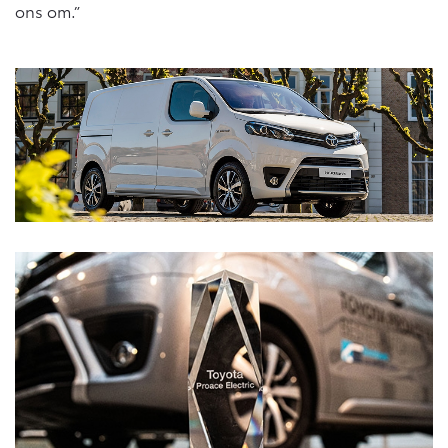
ons om.”
Vanaf € 46.301,-
Vanaf € 56.570,-
Land Cruiser (excl. BTW)
Vanaf € 89.986,-