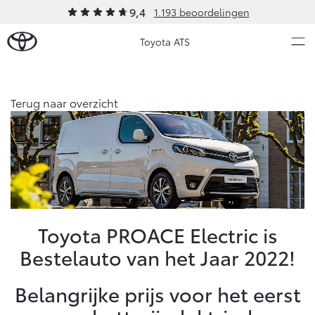
9,4
1.193 beoordelingen
Toyota ATS
Over Ons
Terug naar overzicht
Modellen
Ons bedrijf
Occasions
Ons bedrijf
Aygo X
Yaris
Contact en Route
HYBRIDE
HYBRIDE
Vacatures
Nieuws & Acties
Toyota PROACE Electric is
Klantbeoordelingen
Bestelauto van het Jaar 2022!
Onderhoud
Belangrijke prijs voor het eerst
Vanaf € 23.750,-
Vanaf € 27.195,-
Diensten
Service & Onderhoud